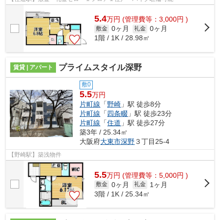
5.4
万
円
(管理費等：3,000円 )
0ヶ月
0ヶ月
敷金
礼金
1階 / 1K / 28.98㎡
プライムスタイル深野
賃貸 | アパート
敷0
5.5
万円
片町線
「
野崎
」駅 徒歩8分
片町線
「
四条畷
」駅 徒歩23分
片町線
「
住道
」駅 徒歩27分
築3年 / 25.34㎡
大阪府
大東市
深野
３丁目25-4
【野崎駅】築浅物件
5.5
万
円
(管理費等：5,000円 )
0ヶ月
1ヶ月
敷金
礼金
3階 / 1K / 25.34㎡