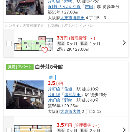
片町線
「
野崎
」駅 徒歩32分
近鉄けいはんな線
「
吉田
」駅 徒歩35分
築53年 / 27.00㎡
大阪府
大東市
御供田
４丁目5－3
オンライン内覧可能です お気軽にお申し付けください
3
万
円
(管理費等：- )
0ヶ月
1ヶ月
敷金
礼金
2階 / 2K / 27.00㎡
白芳荘8号館
賃貸 | アパート
敷0
3.5
万円
片町線
「
住道
」駅 徒歩10分
片町線
「
鴻池新田
」駅 徒歩26分
片町線
「
野崎
」駅 徒歩40分
築56年 / 29.25㎡
大阪府
大東市
大野
２丁目3-12
3.5
万
円
(管理費等：- )
0ヶ月
2ヶ月
敷金
礼金