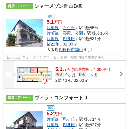
シャーメゾン岡山B棟
賃貸 | アパート
敷0
5.1
万円
片町線
「
忍ケ丘
」駅 徒歩5分
片町線
「
寝屋川公園
」駅 徒歩16分
片町線
「
四条畷
」駅 徒歩31分
築22年 / 32.00㎡
大阪府
四條畷市
岡山
４丁目
【忍ケ丘】ウォークインクローゼット付 敷地内駐車場空き有り
5.1
万
円
(管理費等：4,000円 )
0ヶ月
1ヶ月
敷金
礼金
2階 / 1R / 32.00㎡
ヴィラ・コンフォートⅡ
賃貸 | アパート
敷0
5.2
万円
片町線
「
忍ケ丘
」駅 徒歩14分
片町線
「
四条畷
」駅 徒歩27分