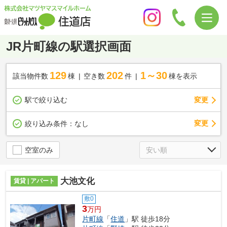
JR片町線の駅選択画面
129
202
1～30
該当物件数
棟
空き数
件
棟を表示
駅で絞り込む
変更
変更
絞り込み条件：
なし
空室のみ
大池文化
賃貸 | アパート
敷0
3
万円
片町線
「
住道
」駅 徒歩18分