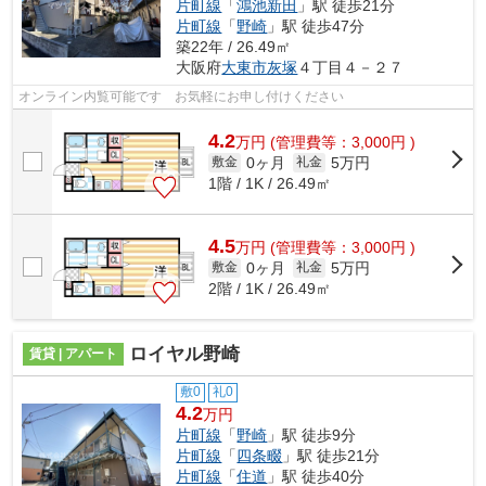
片町線
「
鴻池新田
」駅 徒歩21分
片町線
「
野崎
」駅 徒歩47分
築22年 / 26.49㎡
大阪府
大東市
灰塚
４丁目４－２７
オンライン内覧可能です お気軽にお申し付けください
4.2
万
円
(管理費等：3,000円 )
0ヶ月
5万円
敷金
礼金
1階 / 1K / 26.49㎡
4.5
万
円
(管理費等：3,000円 )
0ヶ月
5万円
敷金
礼金
2階 / 1K / 26.49㎡
ロイヤル野崎
賃貸 | アパート
敷0
礼0
4.2
万円
片町線
「
野崎
」駅 徒歩9分
片町線
「
四条畷
」駅 徒歩21分
片町線
「
住道
」駅 徒歩40分