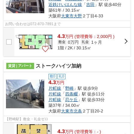
近鉄けいはんな線
「
吉田
」駅 徒歩40分
築61年 / 30.15㎡
大阪府
大東市
大野
２丁目4-33
お問い合わせは072-870-7891まで
4.3
万
円
(管理費等：2,000円 )
0万円
1ヶ月
敷金
礼金
1階 / 2K / 30.15㎡
ストークハイツ加納
賃貸 | アパート
敷0
礼0
4.3
万円
片町線
「
野崎
」駅 徒歩9分
片町線
「
四条畷
」駅 徒歩11分
片町線
「
忍ケ丘
」駅 徒歩33分
築37年 / 34.00㎡
大阪府
大東市
北条
２丁目20-2
【野崎駅】敷金・礼金ゼロ
4.3
万
円
(管理費等：- )