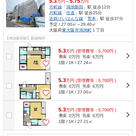
5.3
5.75
万円～
万円
片町線
「
鴻池新田
」駅 徒歩12分
片町線
「
住道
」駅 徒歩25分
近鉄けいはんな線
「
荒本
」駅 徒歩37分
予定 / 27.00㎡～29.40㎡
大阪府
東大阪市
鴻池町
１丁目
【鴻池新田駅】新築物件
5.3
万
円
(管理費等：5,700円 )
0万円
6万円
敷金
礼金
1階 / 1K / 27.24㎡
5.3
万
円
(管理費等：5,700円 )
0万円
6万円
敷金
礼金
1階 / 1K / 27.00㎡
5.3
万
円
(管理費等：5,700円 )
0万円
6万円
敷金
礼金
1階 / 1K / 27.21㎡