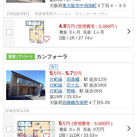
大阪府
東大阪市
中鴻池町
３丁目４－３５
【鴻池新田駅】 単身者専用マンション カウンターキッチン
4.9
万
円
(管理費等：5,000円 )
0ヶ月
1ヶ月
敷金
礼金
1階 / 1R / 27.74㎡
カンフォーラ
賃貸 | アパート
敷0
5
5.7
万円～
万円
片町線
「
四条畷
」駅 徒歩12分
片町線
「
忍ケ丘
」駅 徒歩18分
片町線
「
野崎
」駅 徒歩28分
築19年 / 33.53㎡
大阪府
四條畷市
南野
４丁目5-29
設備充実1LDK
5
万
円
(管理費等：5,000円 )
0ヶ月
0万円
敷金
礼金
1階 / 1LDK / 33.53㎡