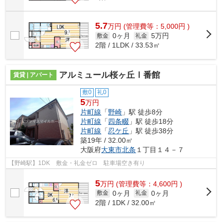
5.7
万
円
(管理費等：5,000円 )
0ヶ月
5万円
敷金
礼金
2階 / 1LDK / 33.53㎡
アルミュール桜ヶ丘Ⅰ番館
賃貸 | アパート
敷0
礼0
5
万円
片町線
「
野崎
」駅 徒歩8分
片町線
「
四条畷
」駅 徒歩18分
片町線
「
忍ケ丘
」駅 徒歩38分
築19年 / 32.00㎡
大阪府
大東市
北条
１丁目１４－７
【野崎駅】1DK 敷金・礼金ゼロ 駐車場空き有り
5
万
円
(管理費等：4,600円 )
0ヶ月
0ヶ月
敷金
礼金
2階 / 1DK / 32.00㎡