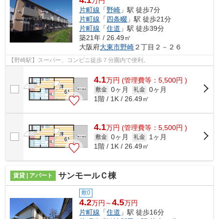
万円
片町線
「
野崎
」駅 徒歩7分
片町線
「
四条畷
」駅 徒歩21分
片町線
「
住道
」駅 徒歩39分
築21年 / 26.49㎡
大阪府
大東市
野崎
２丁目２－２６
【野崎駅】スーパー、コンビニ徒歩７分圏内で便利。
4.1
万
円
(管理費等：5,500円 )
0ヶ月
0ヶ月
敷金
礼金
1階 / 1K / 26.49㎡
4.1
万
円
(管理費等：5,500円 )
0ヶ月
1ヶ月
敷金
礼金
1階 / 1K / 26.49㎡
サンモールＣ棟
賃貸 | アパート
敷0
4.2
4.5
万円～
万円
片町線
「
住道
」駅 徒歩16分