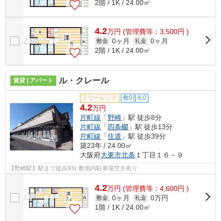
2階 / 1K / 24.00㎡
4.2
万
円
(管理費等：3,500円 )
0ヶ月
0ヶ月
敷金
礼金
2階 / 1K / 24.00㎡
ル・クレール
賃貸 | アパート
フリーレント
敷0
礼0
4.2
万円
片町線
「
野崎
」駅 徒歩8分
片町線
「
四条畷
」駅 徒歩13分
片町線
「
住道
」駅 徒歩39分
築23年 / 24.00㎡
大阪府
大東市
北条
１丁目１６－９
【野崎駅】駅まで徒歩9分 敷地内駐車場空き有り
4.2
万
円
(管理費等：4,600円 )
0ヶ月
0万円
敷金
礼金
1階 / 1K / 24.00㎡