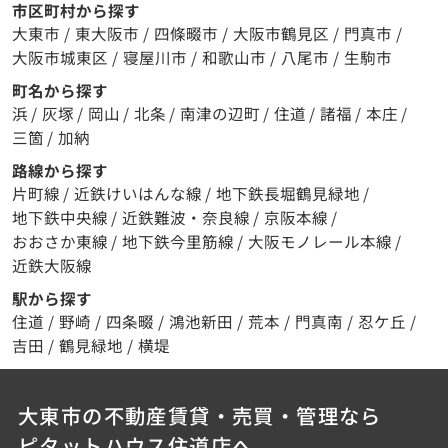
市区町村から探す
大東市
/
東大阪市
/
四條畷市
/
大阪市鶴見区
/
門真市
/
大阪市城東区
/
寝屋川市
/
和歌山市
/
八尾市
/
生駒市
町名から探す
浜
/
灰塚
/
岡山
/
北条
/
南津の辺町
/
住道
/
諸福
/
本庄
/
三箇
/
加納
路線から探す
片町線
/
近鉄けいはんな線
/
地下鉄長堀鶴見緑地
/
地下鉄中央線
/
近鉄難波・奈良線
/
京阪本線
/
おおさか東線
/
地下鉄今里筋線
/
大阪モノレール本線
/
近鉄大阪線
駅から探す
住道
/
野崎
/
四条畷
/
鴻池新田
/
荒本
/
門真南
/
忍ケ丘
/
吉田
/
鶴見緑地
/
横堤
大東市の不動産賃貸・売買・管理なら
ピタットハウス住道店へ