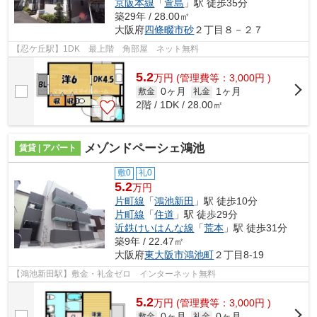
京阪本線
「
萱島
」駅 徒歩35分
築29年 / 28.00㎡
大阪府
四條畷市
砂
２丁目８－２７
【忍ケ丘駅】1DK 最上階 角部屋 ネット無料
5.2
万
円
(管理費等：3,000円 )
0ヶ月
1ヶ月
敷金
礼金
2階 / 1DK / 28.00㎡
メゾンドペーシェ鴻池
賃貸 | アパート
敷0
礼0
5.2
万円
片町線
「
鴻池新田
」駅 徒歩10分
片町線
「
住道
」駅 徒歩29分
近鉄けいはんな線
「
荒本
」駅 徒歩31分
築9年 / 22.47㎡
大阪府
東大阪市
鴻池町
２丁目8-19
【鴻池新田駅】敷金・礼金ゼロ インターネット無料
5.2
万
円
(管理費等：3,000円 )
0ヶ月
0ヶ月
敷金
礼金