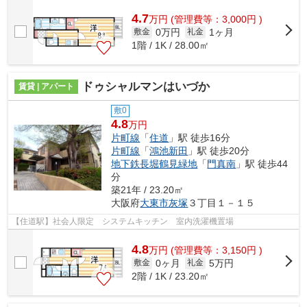
4.7
万
円
(管理費等：3,000円 )
0万円
1ヶ月
敷金
礼金
1階 / 1K / 28.00㎡
ドゥシャルマンはいづか
賃貸 | アパート
敷0
4.8
万円
片町線
「
住道
」駅 徒歩16分
片町線
「
鴻池新田
」駅 徒歩20分
地下鉄長堀鶴見緑地
「
門真南
」駅 徒歩44
分
築21年 / 23.20㎡
大阪府
大東市
灰塚
３丁目１－１５
【住道駅】社会人限定 システムキッチン 室内洗濯機置場
4.8
万
円
(管理費等：3,150円 )
0ヶ月
5万円
敷金
礼金
2階 / 1K / 23.20㎡