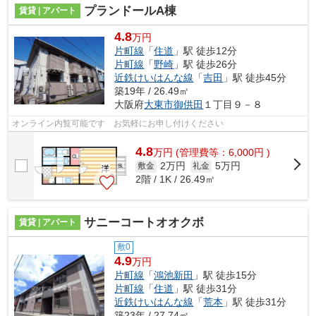
プランドールA棟
賃貸 | アパート
4.8
万円
片町線
「
住道
」駅 徒歩12分
片町線
「
野崎
」駅 徒歩26分
近鉄けいはんな線
「
吉田
」駅 徒歩45分
築19年 / 26.49㎡
大阪府
大東市
御供田
１丁目９－８
オンライン内覧可能です お気軽にお申し付けください
4.8
万
円
(管理費等：6,000円 )
2万円
5万円
敷金
礼金
2階 / 1K / 26.49㎡
サニーコートオオクボ
賃貸 | アパート
敷0
4.9
万円
片町線
「
鴻池新田
」駅 徒歩15分
片町線
「
住道
」駅 徒歩31分
近鉄けいはんな線
「
荒本
」駅 徒歩31分
築23年 / 27.74㎡