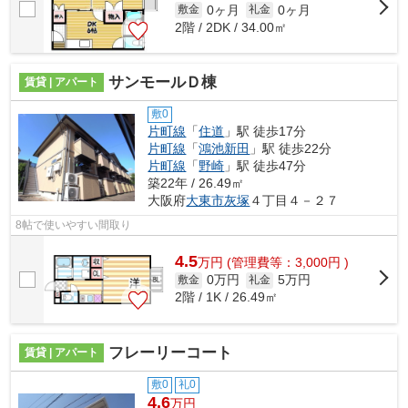
0ヶ月
0ヶ月
敷金
礼金
2階 / 2DK / 34.00㎡
サンモールＤ棟
賃貸 | アパート
敷0
片町線
「
住道
」駅 徒歩17分
片町線
「
鴻池新田
」駅 徒歩22分
片町線
「
野崎
」駅 徒歩47分
築22年 / 26.49㎡
大阪府
大東市
灰塚
４丁目４－２７
8帖で使いやすい間取り
4.5
万
円
(管理費等：3,000円 )
0万円
5万円
敷金
礼金
2階 / 1K / 26.49㎡
フレーリーコート
賃貸 | アパート
敷0
礼0
4.6
万円