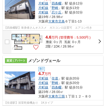
片町線
「
四条畷
」駅 徒歩12分
片町線
「
野崎
」駅 徒歩13分
片町線
「
忍ケ丘
」駅 徒歩32分
築19年 / 28.98㎡
大阪府
大東市
北条
６丁目1-13
【四条畷駅】単身者さんオススメ ガスコンロ設置可 エアコン付き
4.6
万
円
(管理費等：5,500円 )
0ヶ月
0ヶ月
敷金
礼金
2階 / 1DK / 28.98㎡
メゾンドヴェール
賃貸 | アパート
敷0
4.7
万円
片町線
「
住道
」駅 徒歩20分
片町線
「
野崎
」駅 徒歩20分
片町線
「
四条畷
」駅 徒歩31分
築23年 / 28.00㎡
大阪府
大東市
三箇
１丁目１２－８０
【住道駅】浴室乾燥機あり 1Kタイプ