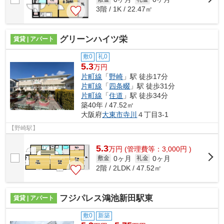
3階 / 1K / 22.47㎡
グリーンハイツ栄
賃貸 | アパート
敷0
礼0
5.3
万円
片町線
「
野崎
」駅 徒歩17分
片町線
「
四条畷
」駅 徒歩31分
片町線
「
住道
」駅 徒歩34分
築40年 / 47.52㎡
大阪府
大東市
寺川
４丁目3-1
【野崎駅】
5.3
万
円
(管理費等：3,000円 )
0ヶ月
0ヶ月
敷金
礼金
2階 / 2LDK / 47.52㎡
フジパレス鴻池新田駅東
賃貸 | アパート
敷0
新築