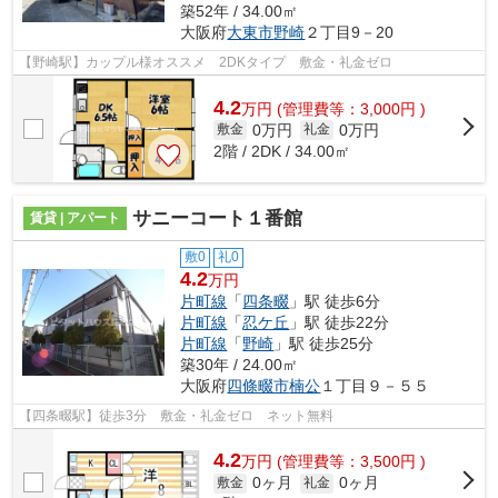
築52年 / 34.00㎡
大阪府
大東市
野崎
２丁目9－20
【野崎駅】カップル様オススメ 2DKタイプ 敷金・礼金ゼロ
4.2
万
円
(管理費等：3,000円 )
0万円
0万円
敷金
礼金
2階 / 2DK / 34.00㎡
サニーコート１番館
賃貸 | アパート
敷0
礼0
4.2
万円
片町線
「
四条畷
」駅 徒歩6分
片町線
「
忍ケ丘
」駅 徒歩22分
片町線
「
野崎
」駅 徒歩25分
築30年 / 24.00㎡
大阪府
四條畷市
楠公
１丁目９－５５
【四条畷駅】徒歩3分 敷金・礼金ゼロ ネット無料
4.2
万
円
(管理費等：3,500円 )
0ヶ月
0ヶ月
敷金
礼金