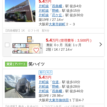
5.4
万円
片町線
「
四条畷
」駅 徒歩4分
片町線
「
野崎
」駅 徒歩15分
片町線
「
忍ケ丘
」駅 徒歩30分
築19年 / 27.14㎡
大阪府
大東市
錦町
２－３
【四条畷駅】1K ロフト付 駅4分
5.4
万
円
(管理費等：3,500円 )
0ヶ月
1ヶ月
敷金
礼金
2階 / 1K / 27.14㎡
笑ハイツ
賃貸 | アパート
敷0
礼0
5.4
万円
片町線
「
住道
」駅 徒歩10分
片町線
「
野崎
」駅 徒歩28分
片町線
「
四条畷
」駅 徒歩46分
築19年 / 28.98㎡
大阪府
大東市
御供田
１丁目4-7
【住道駅】敷金・礼金ゼロ １フロア１住戸 バイク駐輪可能