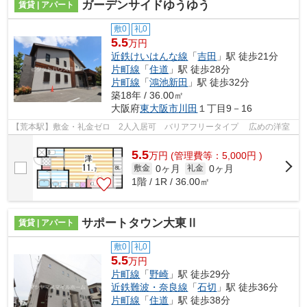
ガーデンサイドゆうゆう
賃貸 | アパート
敷0
礼0
5.5
万円
近鉄けいはんな線
「
吉田
」駅 徒歩21分
片町線
「
住道
」駅 徒歩28分
片町線
「
鴻池新田
」駅 徒歩32分
築18年 / 36.00㎡
大阪府
東大阪市
川田
１丁目9－16
【荒本駅】敷金・礼金ゼロ 2人入居可 バリアフリータイプ 広めの洋室
5.5
万
円
(管理費等：5,000円 )
0ヶ月
0ヶ月
敷金
礼金
1階 / 1R / 36.00㎡
サポートタウン大東Ⅱ
賃貸 | アパート
敷0
礼0
5.5
万円
片町線
「
野崎
」駅 徒歩29分
近鉄難波・奈良線
「
石切
」駅 徒歩36分
片町線
「
住道
」駅 徒歩38分