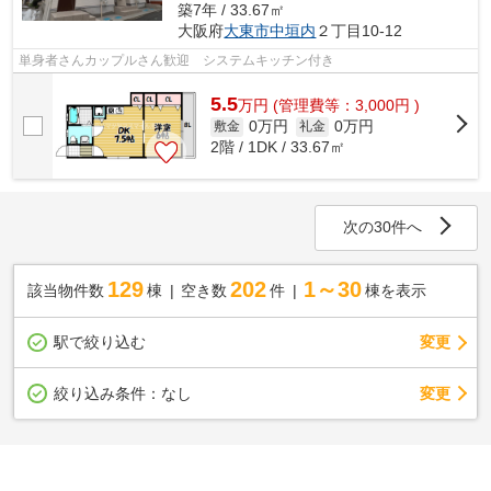
築7年 / 33.67㎡
大阪府
大東市
中垣内
２丁目10-12
単身者さんカップルさん歓迎 システムキッチン付き
5.5
万
円
(管理費等：3,000円 )
0万円
0万円
敷金
礼金
2階 / 1DK / 33.67㎡
次の30件へ
129
202
1～30
該当物件数
棟
空き数
件
棟を表示
駅で絞り込む
変更
変更
絞り込み条件：
なし