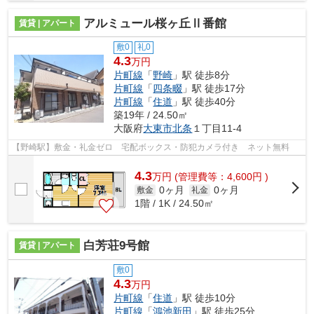
アルミュール桜ヶ丘Ⅱ番館
賃貸 | アパート
敷0
礼0
4.3
万円
片町線
「
野崎
」駅 徒歩8分
片町線
「
四条畷
」駅 徒歩17分
片町線
「
住道
」駅 徒歩40分
築19年 / 24.50㎡
大阪府
大東市
北条
１丁目11-4
【野崎駅】敷金・礼金ゼロ 宅配ボックス・防犯カメラ付き ネット無料
4.3
万
円
(管理費等：4,600円 )
0ヶ月
0ヶ月
敷金
礼金
1階 / 1K / 24.50㎡
白芳荘9号館
賃貸 | アパート
敷0
4.3
万円
片町線
「
住道
」駅 徒歩10分
片町線
「
鴻池新田
」駅 徒歩25分