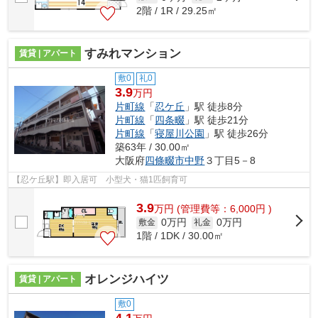
2階 / 1R / 29.25㎡
すみれマンション
賃貸 | アパート
敷0
礼0
3.9
万円
片町線
「
忍ケ丘
」駅 徒歩8分
片町線
「
四条畷
」駅 徒歩21分
片町線
「
寝屋川公園
」駅 徒歩26分
築63年 / 30.00㎡
大阪府
四條畷市
中野
３丁目5－8
【忍ケ丘駅】即入居可 小型犬・猫1匹飼育可
3.9
万
円
(管理費等：6,000円 )
0万円
0万円
敷金
礼金
1階 / 1DK / 30.00㎡
オレンジハイツ
賃貸 | アパート
敷0
4.1