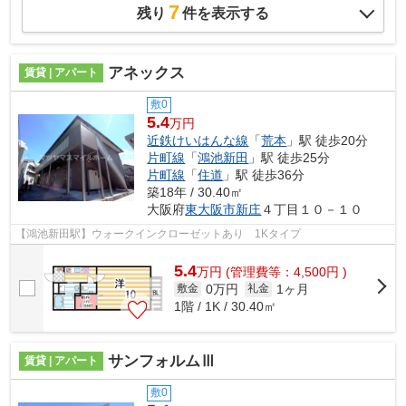
7
残り
件を表示する
アネックス
賃貸 | アパート
敷0
5.4
万円
近鉄けいはんな線
「
荒本
」駅 徒歩20分
片町線
「
鴻池新田
」駅 徒歩25分
片町線
「
住道
」駅 徒歩36分
築18年 / 30.40㎡
大阪府
東大阪市
新庄
４丁目１０－１０
【鴻池新田駅】ウォークインクローゼットあり 1Kタイプ
5.4
万
円
(管理費等：4,500円 )
0万円
1ヶ月
敷金
礼金
1階 / 1K / 30.40㎡
サンフォルムⅢ
賃貸 | アパート
敷0