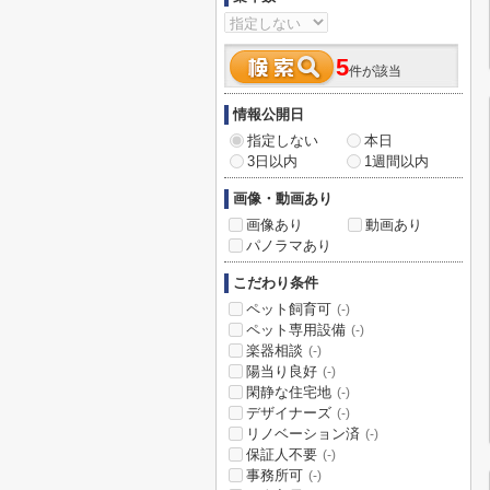
5
件が該当
情報公開日
指定しない
本日
3日以内
1週間以内
画像・動画あり
画像あり
動画あり
パノラマあり
こだわり条件
ペット飼育可
(-)
ペット専用設備
(-)
楽器相談
(-)
陽当り良好
(-)
閑静な住宅地
(-)
デザイナーズ
(-)
リノベーション済
(-)
保証人不要
(-)
事務所可
(-)