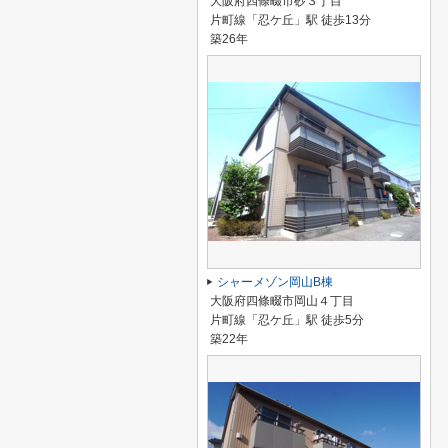
大阪府四條畷市砂３丁目
片町線「忍ケ丘」駅 徒歩13分
築26年
シャーメゾン岡山B棟
大阪府四條畷市岡山４丁目
片町線「忍ケ丘」駅 徒歩5分
築22年