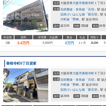
大阪府
東大阪市
善根寺町
１丁目1-
住所
交通
近鉄難波・奈良線
「
石切
」駅 徒
近鉄けいはんな線
「
新石切
」駅 
片町線
「
野崎
」駅 徒歩38分
築32年
3階建
鉄骨
築年
階数
構造
所在階
賃料
管理費・共益費
敷金
礼金
間取り
5.4
万円
0万円
1階
5,000円
1ヶ月
2LDK
5
善根寺町6丁目貸家
大阪府
東大阪市
善根寺町
６丁目2-
住所
交通
近鉄難波・奈良線
「
石切
」駅 徒
片町線
「
野崎
」駅 徒歩34分
近鉄けいはんな線
「
新石切
」駅 
築39年
3階建
木造
築年
階数
構造