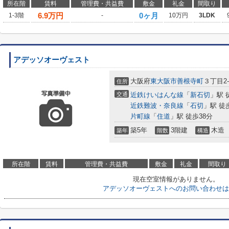
所在階
賃料
管理費・共益費
敷金
礼金
間取り
6.9
万円
0ヶ月
1-3階
-
10万円
3LDK
アデッソオーヴェスト
大阪府
東大阪市
善根寺町
３丁目2-
住所
交通
近鉄けいはんな線
「
新石切
」駅 
近鉄難波・奈良線
「
石切
」駅 徒
片町線
「
住道
」駅 徒歩38分
築5年
3階建
木造
築年
階数
構造
所在階
賃料
管理費・共益費
敷金
礼金
間取り
現在空室情報がありません。
アデッソオーヴェストへのお問い合わせは