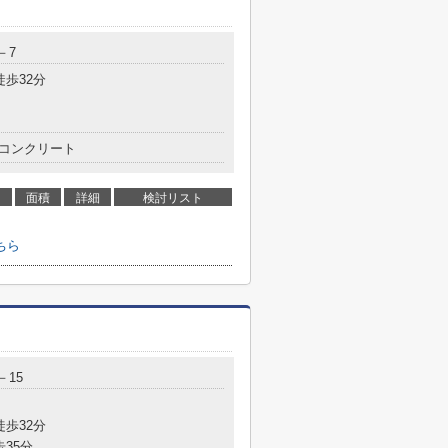
－7
徒歩32分
コンクリート
面積
詳細
検討リスト
ちら
－15
徒歩32分
歩35分