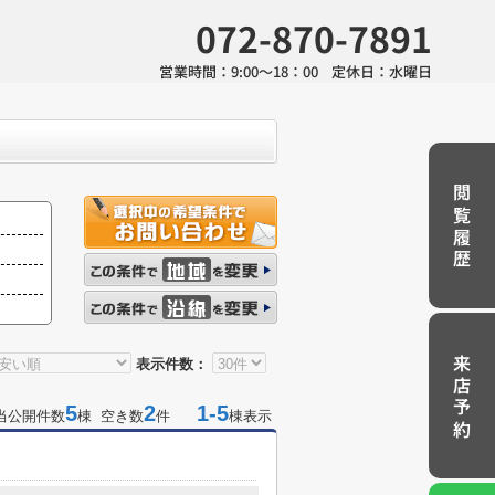
072-870-7891
営業時間：
9:00～18：00
定休日：
水曜日
閲覧履歴
来店予約
表示件数：
5
2
1-5
当公開件数
棟 空き数
件
棟表示