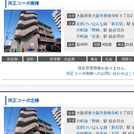
河正コーポ南棟
大阪府
東大阪市
善根寺町
５丁目2
住所
交通
近鉄けいはんな線
「
新石切
」駅 
片町線
「
野崎
」駅 徒歩31分
片町線
「
住道
」駅 徒歩35分
築48年
4階建
鉄筋
築年
階数
構造
所在階
賃料
管理費・共益費
敷金
礼金
間取り
現在空室情報がありません。
河正コーポ南棟へのお問い合わせはこ
河正コーポ北棟
大阪府
東大阪市
善根寺町
５丁目2
住所
交通
片町線
「
野崎
」駅 徒歩31分
近鉄けいはんな線
「
新石切
」駅 
近鉄難波・奈良線
「
石切
」駅 徒