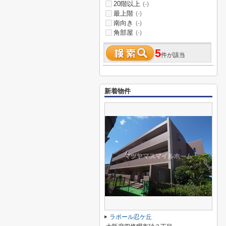
20階以上
(-)
最上階
(-)
南向き
(-)
角部屋
(-)
5
件が該当
新着物件
ラポール忍ケ丘