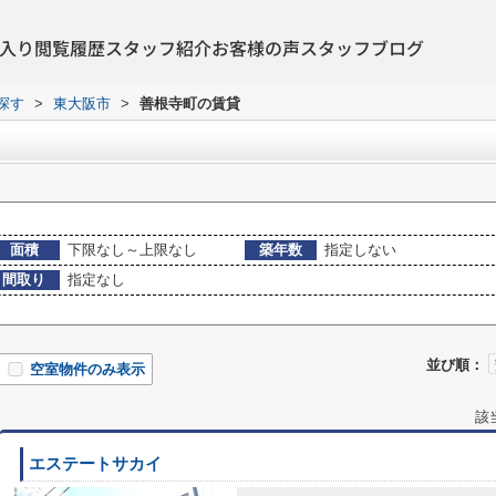
入り
閲覧履歴
スタッフ紹介
お客様の声
スタッフブログ
探す
>
東大阪市
>
善根寺町の賃貸
面積
下限なし～上限なし
築年数
指定しない
間取り
指定なし
並び順：
空室物件のみ表示
該
エステートサカイ