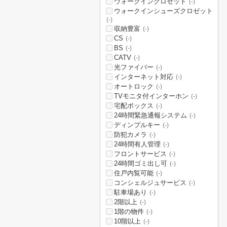
ウォークインクロゼット
(-)
ウォークインシューズクロゼット
(-)
収納豊富
(-)
CS
(-)
BS
(-)
CATV
(-)
光ファイバー
(-)
インターネット対応
(-)
オートロック
(-)
TVモニタ付インターホン
(-)
宅配ボックス
(-)
24時間緊急通報システム
(-)
ディンプルキー
(-)
防犯カメラ
(-)
24時間有人管理
(-)
フロントサービス
(-)
24時間ゴミ出し可
(-)
住戸内覧可能
(-)
コンシェルジュサービス
(-)
駐車場あり
(-)
2階以上
(-)
1階の物件
(-)
10階以上
(-)