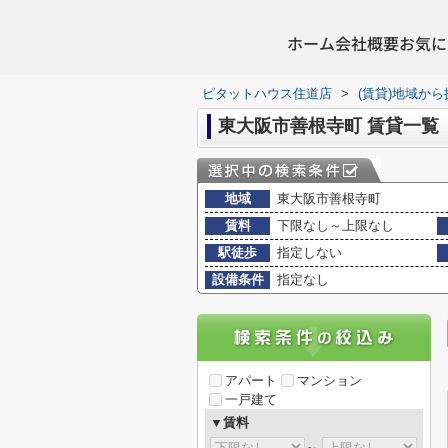
ホーム
会社概要
お気に
ピタットハウス住道店
>
(賃貸)地域から
東大阪市善根寺町 賃貸一覧
地域
東大阪市善根寺町
賃料
下限なし～上限なし
駅徒歩
指定しない
設備条件
指定なし
アパート
マンション
一戸建て
▼賃料
～