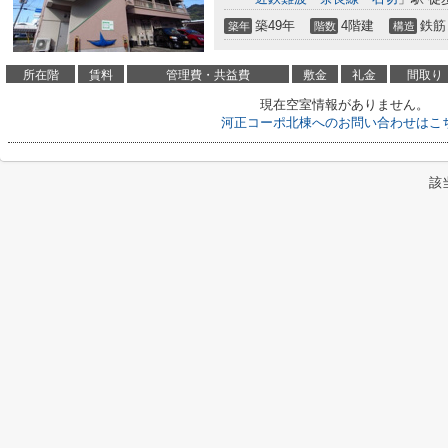
築49年
4階建
鉄筋
築年
階数
構造
所在階
賃料
管理費・共益費
敷金
礼金
間取り
現在空室情報がありません。
河正コーポ北棟へのお問い合わせはこ
該