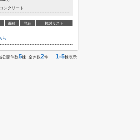
コンクリート
面積
詳細
検討リスト
ちら
5
2
1-5
当公開件数
棟 空き数
件
棟表示