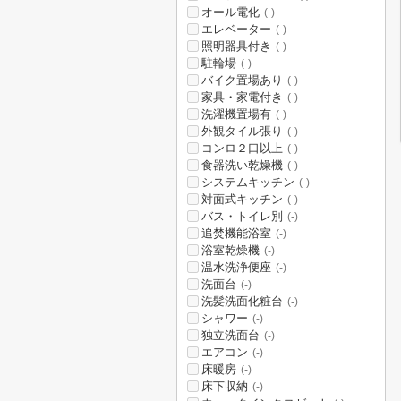
オール電化
(-)
エレベーター
(-)
照明器具付き
(-)
駐輪場
(-)
バイク置場あり
(-)
家具・家電付き
(-)
洗濯機置場有
(-)
外観タイル張り
(-)
コンロ２口以上
(-)
食器洗い乾燥機
(-)
システムキッチン
(-)
対面式キッチン
(-)
バス・トイレ別
(-)
追焚機能浴室
(-)
浴室乾燥機
(-)
温水洗浄便座
(-)
洗面台
(-)
洗髪洗面化粧台
(-)
シャワー
(-)
独立洗面台
(-)
エアコン
(-)
床暖房
(-)
床下収納
(-)