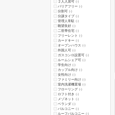
２人入居可
(-)
バリアフリー
(-)
分割可
(-)
分譲タイプ
(-)
管理人常駐
(-)
眺望良好
(-)
二世帯住宅
(-)
フリーレント
(-)
カードキー
(-)
オープンハウス
(-)
外国人可
(-)
ガスコンロ設置可
(-)
ルームシェア可
(-)
学生向け
(-)
カップル向け
(-)
女性向け
(-)
ファミリー向け
(-)
室内洗濯機置場
(-)
フローリング
(-)
ロフト付き
(-)
メゾネット
(-)
ベランダ
(-)
バルコニー
(-)
ルーフバルコニー
(-)