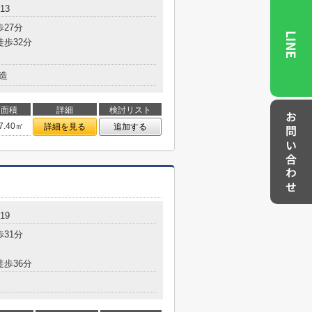
13
歩27分
LINE
徒歩32分
造
面積
詳細
検討リスト
お問い合わせ
7.40㎡
詳細を見る
追加する
19
歩31分
徒歩36分