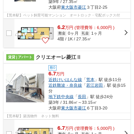
築9年 / 27.35㎡
大阪府
東大阪市
菱江
３丁目2-25
【荒本駅】ペット飼育可能マンション オートロック・宅配ボックス付
6.2
万
円
(管理費等：6,000円 )
0ヶ月
1ヶ月
敷金
礼金
4階 / 1K / 27.35㎡
クリエオーレ菱江Ⅱ
賃貸 | アパート
敷0
6.7
万円
近鉄けいはんな線
「
荒本
」駅 徒歩11分
近鉄難波・奈良線
「
若江岩田
」駅 徒歩15
分
地下鉄中央線
「
長田
」駅 徒歩24分
築3年 / 31.86㎡～33.15㎡
大阪府
東大阪市
菱江
６丁目3-20
【荒本駅】築浅物件 ネット無料
6.7
万
円
(管理費等：5,000円 )
敷金
礼金