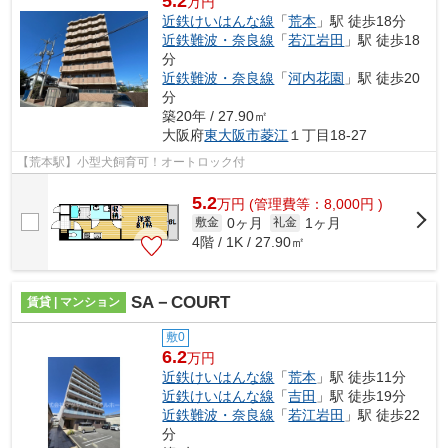
5.2
万円
近鉄けいはんな線
「
荒本
」駅 徒歩18分
近鉄難波・奈良線
「
若江岩田
」駅 徒歩18
分
近鉄難波・奈良線
「
河内花園
」駅 徒歩20
分
築20年 / 27.90㎡
大阪府
東大阪市
菱江
１丁目18-27
【荒本駅】小型犬飼育可！オートロック付
5.2
万
円
(管理費等：8,000円 )
0ヶ月
1ヶ月
敷金
礼金
4階 / 1K / 27.90㎡
SA－COURT
賃貸 | マンション
敷0
6.2
万円
近鉄けいはんな線
「
荒本
」駅 徒歩11分
近鉄けいはんな線
「
吉田
」駅 徒歩19分
近鉄難波・奈良線
「
若江岩田
」駅 徒歩22
分