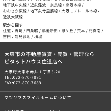
地下鉄中央線
/
近鉄難波・奈良線
/
京阪本線
/
おおさか東線
/
地下鉄今里筋線
/
大阪モノレール本線
/
近鉄大阪線
駅から探す
住道
/
野崎
/
四条畷
/
鴻池新田
/
忍ケ丘
/
荒本
/
門真南
/
吉田
/
鶴見緑地
/
横堤
大東市の不動産賃貸・売買・管理なら
ピタットハウス住道店へ
大阪府大東市赤井１丁目3-20
TEL:072-870-7891
FAX:072-870-7689
マツヤマスマイルホームについて