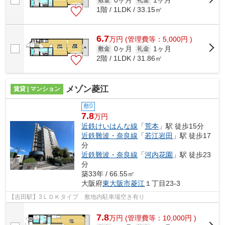
0ヶ月
1ヶ月
1階 / 1LDK / 33.15㎡
6.7
万
円
(管理費等：5,000円 )
0ヶ月
1ヶ月
敷金
礼金
2階 / 1LDK / 31.86㎡
メゾン菱江
賃貸 | マンション
敷0
7.8
万円
近鉄けいはんな線
「
荒本
」駅 徒歩15分
近鉄難波・奈良線
「
若江岩田
」駅 徒歩17
分
近鉄難波・奈良線
「
河内花園
」駅 徒歩23
分
築33年 / 66.55㎡
大阪府
東大阪市
菱江
１丁目23-3
【吉田駅】3ＬＤＫタイプ 敷地内駐車場空き有り
7.8
万
円
(管理費等：10,000円 )