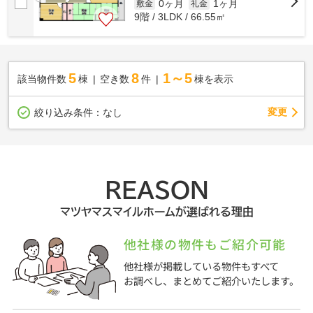
0ヶ月
1ヶ月
敷金
礼金
9階 / 3LDK / 66.55㎡
5
8
1～5
該当物件数
棟
空き数
件
棟を表示
変更
絞り込み条件：
なし
REASON
マツヤマスマイルホームが選ばれる理由
他社様の物件もご紹介可能
他社様が掲載している物件もすべて
お調べし、まとめてご紹介いたします。