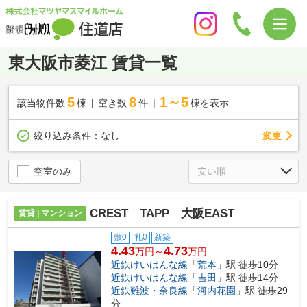
東大阪市菱江 賃貸一覧
5
8
1～5
該当物件数
棟
空き数
件
棟を表示
変更
絞り込み条件：
なし
空室のみ
CREST TAPP 大阪EAST
賃貸 | マンション
敷0
礼0
新築
4.43
4.73
万円～
万円
近鉄けいはんな線
「
荒本
」駅 徒歩10分
近鉄けいはんな線
「
吉田
」駅 徒歩14分
近鉄難波・奈良線
「
河内花園
」駅 徒歩29
分