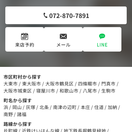
072-870-7891
市区町村から探す
大東市
/
東大阪市
/
大阪市鶴見区
/
四條畷市
/
門真市
/
大阪市城東区
/
寝屋川市
/
和歌山市
/
八尾市
/
生駒市
町名から探す
浜
/
岡山
/
灰塚
/
北条
/
南津の辺町
/
本庄
/
住道
/
加納
/
南野
/
諸福
路線から探す
片町線
/
近鉄けいはんな線
/
地下鉄長堀鶴見緑地
/