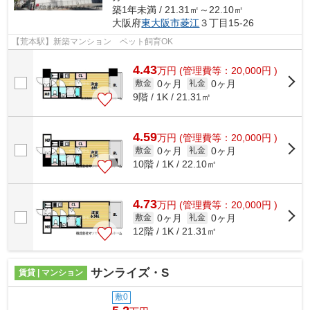
築1年未満 / 21.31㎡～22.10㎡
大阪府
東大阪市
菱江
３丁目15-26
【荒本駅】新築マンション ペット飼育OK
4.43
万
円
(管理費等：20,000円 )
0ヶ月
0ヶ月
敷金
礼金
9階 / 1K / 21.31㎡
4.59
万
円
(管理費等：20,000円 )
0ヶ月
0ヶ月
敷金
礼金
10階 / 1K / 22.10㎡
4.73
万
円
(管理費等：20,000円 )
0ヶ月
0ヶ月
敷金
礼金
12階 / 1K / 21.31㎡
サンライズ・S
賃貸 | マンション
敷0