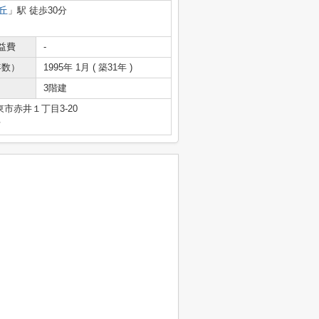
丘
」駅 徒歩30分
益費
-
年数）
1995年 1月 ( 築31年 )
3階建
市赤井１丁目3-20
号