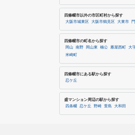
四條畷市以外の市区町村から探す
大阪市城東区
大阪市鶴見区
大東市
四條畷市の町名から探す
岡山
南野
岡山東
楠公
雁屋西町
大
米崎町
四條畷市にある駅から探す
忍ケ丘
盛マンション周辺の駅から探す
四条畷
忍ケ丘
野崎
萱島
大和田