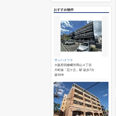
おすすめ物件
サンハイツⅡ
大阪府四條畷市岡山４丁目
片町線「忍ケ丘」駅 徒歩7分
築36年