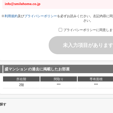
info@smilehome.co.jp
※
利用規約
及び
プライバシーポリシー
を必ずお読みください。左記内容に同
さい。
プライバシーポリシーに同意しま
未入力項目がありま
盛マンション
の過去に掲載したお部屋
所在階
間取り
専有面積
2階
***
***
探す