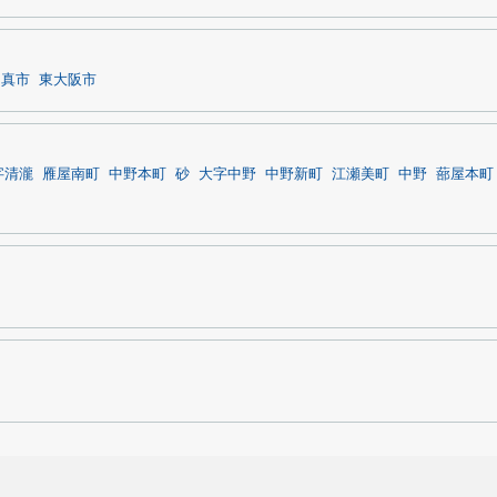
門真市
東大阪市
字清瀧
雁屋南町
中野本町
砂
大字中野
中野新町
江瀬美町
中野
蔀屋本町