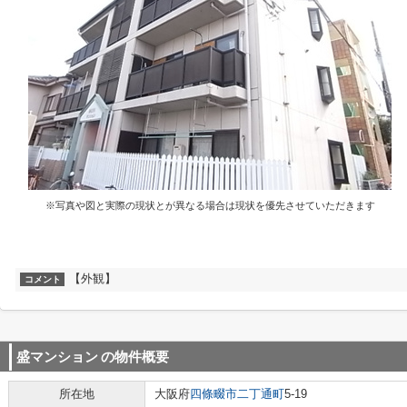
※写真や図と実際の現状とが異なる場合は現状を優先させていただきます
【外観】
コメント
盛マンション
の物件概要
所在地
大阪府
四條畷市
二丁通町
5-19