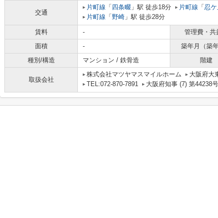
片町線
「
四条畷
」駅 徒歩18分
片町線
「
忍ケ
交通
片町線
「
野崎
」駅 徒歩28分
賃料
-
管理費・共
面積
-
築年月（築
種別/構造
マンション / 鉄骨造
階建
株式会社マツヤマスマイルホーム
大阪府大東
取扱会社
TEL:072-870-7891
大阪府知事 (7) 第44238