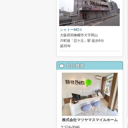
シャトーMOⅡ
大阪府四條畷市大字岡山
片町線「忍ケ丘」駅 徒歩6分
築35年
株式会社マツヤマスマイルホーム
〒574-0046