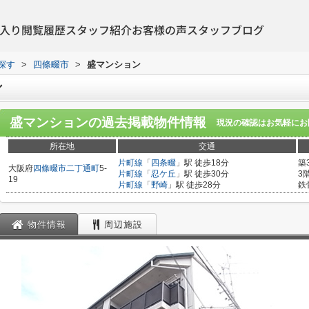
入り
閲覧履歴
スタッフ紹介
お客様の声
スタッフブログ
探す
>
四條畷市
>
盛マンション
ン
盛マンション
の過去掲載物件情報
現況の確認はお気軽にお
所在地
交通
片町線
「
四条畷
」駅 徒歩18分
築
大阪府
四條畷市
二丁通町
5-
片町線
「
忍ケ丘
」駅 徒歩30分
3
19
片町線
「
野崎
」駅 徒歩28分
鉄
物件情報
周辺施設