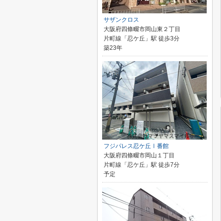
サザンクロス
大阪府四條畷市岡山東２丁目
片町線「忍ケ丘」駅 徒歩3分
築23年
フジパレス忍ケ丘Ⅰ番館
大阪府四條畷市岡山１丁目
片町線「忍ケ丘」駅 徒歩7分
予定