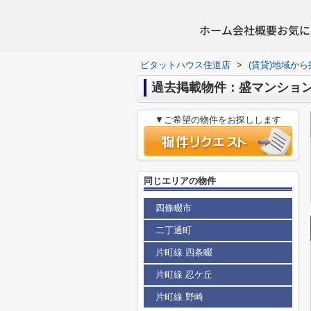
ホーム
会社概要
お気に
ピタットハウス住道店
>
(賃貸)地域から
過去掲載物件：盛マンショ
▼ご希望の物件をお探しします
同じエリアの物件
四條畷市
二丁通町
片町線 四条畷
片町線 忍ケ丘
片町線 野崎