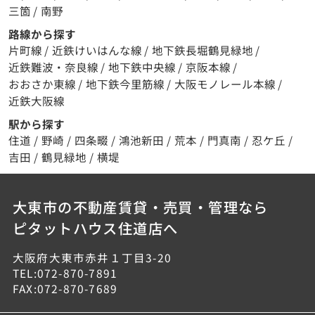
三箇
/
南野
路線から探す
片町線
/
近鉄けいはんな線
/
地下鉄長堀鶴見緑地
/
近鉄難波・奈良線
/
地下鉄中央線
/
京阪本線
/
おおさか東線
/
地下鉄今里筋線
/
大阪モノレール本線
/
近鉄大阪線
駅から探す
住道
/
野崎
/
四条畷
/
鴻池新田
/
荒本
/
門真南
/
忍ケ丘
/
吉田
/
鶴見緑地
/
横堤
大東市の不動産賃貸・売買・管理なら
ピタットハウス住道店へ
大阪府大東市赤井１丁目3-20
TEL:072-870-7891
FAX:072-870-7689