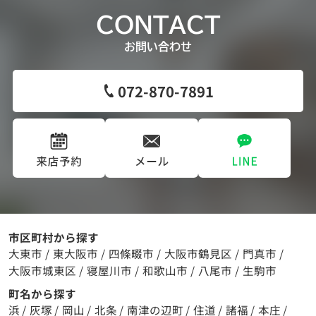
CONTACT
お問い合わせ
072-870-7891
市区町村から探す
大東市
/
東大阪市
/
四條畷市
/
大阪市鶴見区
/
門真市
/
大阪市城東区
/
寝屋川市
/
和歌山市
/
八尾市
/
生駒市
町名から探す
浜
/
灰塚
/
岡山
/
北条
/
南津の辺町
/
住道
/
諸福
/
本庄
/