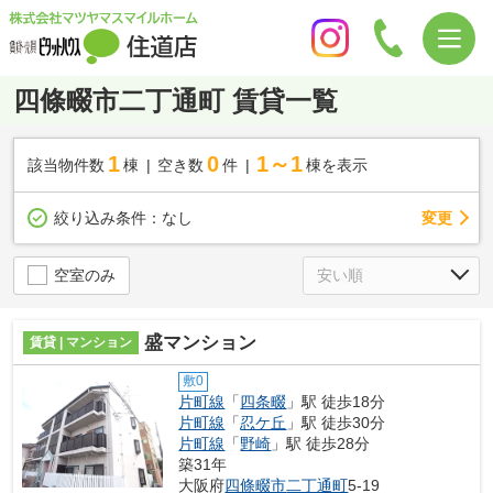
四條畷市二丁通町 賃貸一覧
1
0
1～1
該当物件数
棟
空き数
件
棟を表示
変更
絞り込み条件：
なし
空室のみ
盛マンション
賃貸 | マンション
敷0
片町線
「
四条畷
」駅 徒歩18分
片町線
「
忍ケ丘
」駅 徒歩30分
片町線
「
野崎
」駅 徒歩28分
築31年
大阪府
四條畷市
二丁通町
5-19