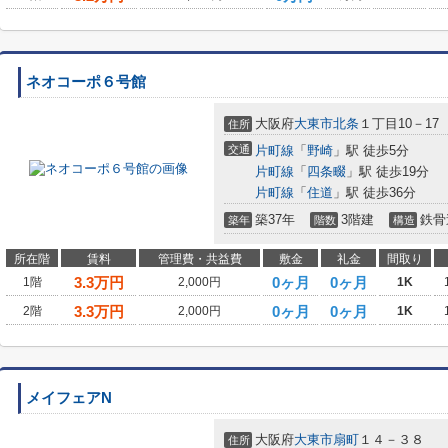
ネオコーポ６号館
大阪府
大東市
北条
１丁目10－17
住所
交通
片町線
「
野崎
」駅 徒歩5分
片町線
「
四条畷
」駅 徒歩19分
片町線
「
住道
」駅 徒歩36分
築37年
3階建
鉄骨
築年
階数
構造
所在階
賃料
管理費・共益費
敷金
礼金
間取り
3.3
万円
0ヶ月
0ヶ月
1階
2,000円
1K
3.3
万円
0ヶ月
0ヶ月
2階
2,000円
1K
メイフェアN
大阪府
大東市
扇町
１４－３８
住所