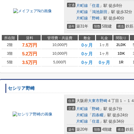
交通
片町線
「
住道
」駅 徒歩8分
片町線
「
鴻池新田
」駅 徒歩32分
片町線
「
野崎
」駅 徒歩40分
築31年
5階建
鉄筋
築年
階数
構造
所在階
賃料
管理費・共益費
敷金
礼金
間取り
7.5
万円
0ヶ月
2階
10,000円
1ヶ月
2LDK
5.2
万円
0ヶ月
3階
10,000円
1ヶ月
1DK
3.5
万円
0ヶ月
0ヶ月
5階
5,000円
1R
セシリア野崎
大阪府
大東市
野崎
４丁目１－１
住所
交通
片町線
「
野崎
」駅 徒歩7分
片町線
「
四条畷
」駅 徒歩24分
片町線
「
住道
」駅 徒歩34分
築20年
4階建
鉄筋
築年
階数
構造