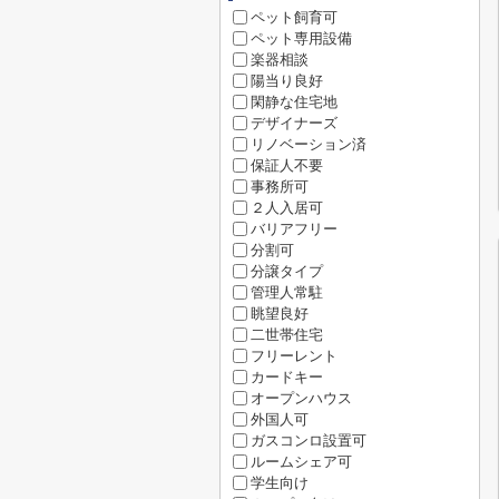
ペット飼育可
ペット専用設備
楽器相談
陽当り良好
閑静な住宅地
デザイナーズ
リノベーション済
保証人不要
事務所可
２人入居可
バリアフリー
分割可
分譲タイプ
管理人常駐
眺望良好
二世帯住宅
フリーレント
カードキー
オープンハウス
外国人可
ガスコンロ設置可
ルームシェア可
学生向け