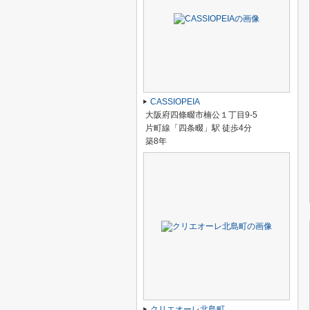
CASSIOPEIA
大阪府四條畷市楠公１丁目9-5
片町線「四条畷」駅 徒歩4分
築8年
クリエオーレ北島町