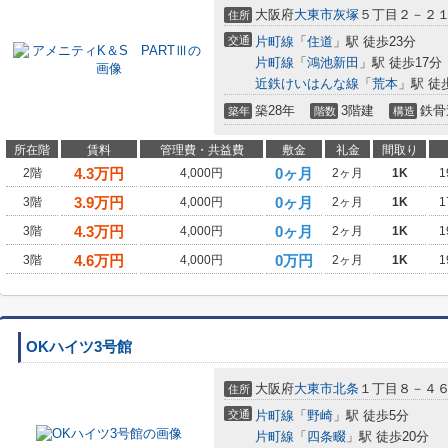
大阪府
大東市
灰塚
５丁目２－２
住所
交通
片町線
「
住道
」駅 徒歩23分
片町線
「
鴻池新田
」駅 徒歩17分
近鉄けいはんな線
「
荒本
」駅 徒
築28年
3階建
鉄骨
築年
階数
構造
所在階
賃料
管理費・共益費
敷金
礼金
間取り
4.3
万円
0ヶ月
2階
4,000円
2ヶ月
1K
1
3.9
万円
0ヶ月
3階
4,000円
2ヶ月
1K
1
4.3
万円
0ヶ月
3階
4,000円
2ヶ月
1K
1
4.6
万円
0万円
3階
4,000円
2ヶ月
1K
1
OKハイツ3号館
大阪府
大東市
北条
１丁目８－４
住所
交通
片町線
「
野崎
」駅 徒歩5分
片町線
「
四条畷
」駅 徒歩20分