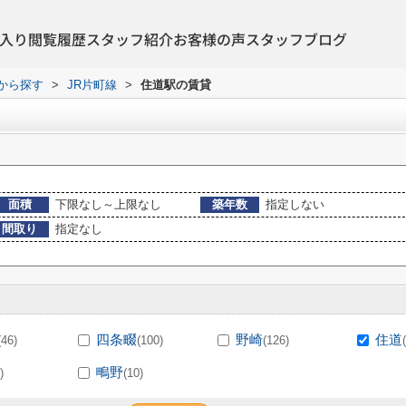
入り
閲覧履歴
スタッフ紹介
お客様の声
スタッフブログ
駅から探す
>
JR片町線
>
住道駅の賃貸
面積
下限なし～上限なし
築年数
指定しない
間取り
指定なし
四条畷
野崎
住道
(46)
(100)
(126)
鴫野
)
(10)