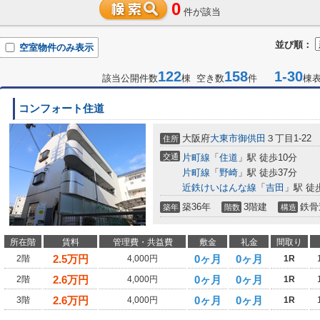
0
件が該当
並び順：
空室物件のみ表示
122
158
1-30
該当公開件数
棟 空き数
件
棟
コンフォート住道
大阪府
大東市
御供田
３丁目1-22
住所
交通
片町線
「
住道
」駅 徒歩10分
片町線
「
野崎
」駅 徒歩37分
近鉄けいはんな線
「
吉田
」駅 徒
築36年
3階建
鉄骨
築年
階数
構造
所在階
賃料
管理費・共益費
敷金
礼金
間取り
2.5
万円
0ヶ月
0ヶ月
2階
4,000円
1R
2.6
万円
0ヶ月
0ヶ月
2階
4,000円
1R
2.6
万円
0ヶ月
0ヶ月
3階
4,000円
1R