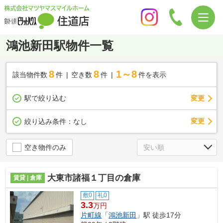
鴻池新田駅物件一覧
8
8
1～8
該当物件数
件
空き数
件
件を表示
駅で絞り込む
変更
変更
絞り込み条件：
なし
空き物件のみ
大東市諸福１丁目の倉庫
賃貸 | 倉庫
敷0
礼0
3.3
万円
片町線
「
鴻池新田
」駅 徒歩17分