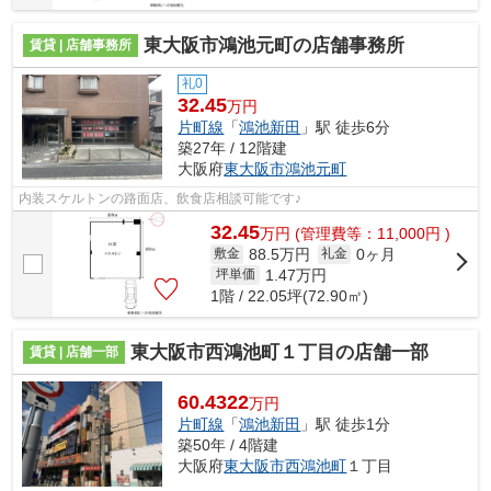
東大阪市鴻池元町の店舗事務所
賃貸 | 店舗事務所
礼0
32.45
万円
片町線
「
鴻池新田
」駅 徒歩6分
築27年 / 12階建
大阪府
東大阪市
鴻池元町
内装スケルトンの路面店、飲食店相談可能です♪
32.45
万
円
(管理費等：11,000円 )
88.5万円
0ヶ月
敷金
礼金
1.47
万円
坪単価
1階 / 22.05坪(72.90㎡)
東大阪市西鴻池町１丁目の店舗一部
賃貸 | 店舗一部
60.4322
万円
片町線
「
鴻池新田
」駅 徒歩1分
築50年 / 4階建
大阪府
東大阪市
西鴻池町
１丁目