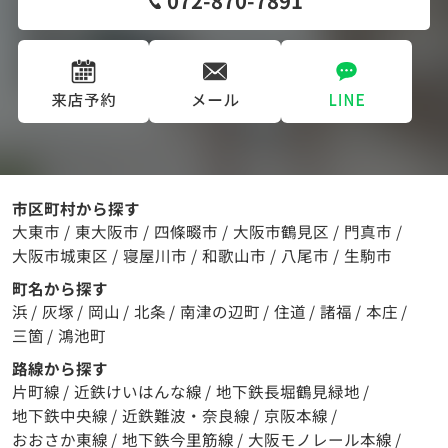
072-870-7891
市区町村から探す
大東市
/
東大阪市
/
四條畷市
/
大阪市鶴見区
/
門真市
/
大阪市城東区
/
寝屋川市
/
和歌山市
/
八尾市
/
生駒市
町名から探す
浜
/
灰塚
/
岡山
/
北条
/
南津の辺町
/
住道
/
諸福
/
本庄
/
三箇
/
鴻池町
路線から探す
片町線
/
近鉄けいはんな線
/
地下鉄長堀鶴見緑地
/
地下鉄中央線
/
近鉄難波・奈良線
/
京阪本線
/
おおさか東線
/
地下鉄今里筋線
/
大阪モノレール本線
/