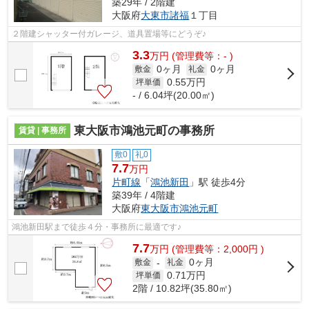
築29年 / 2階建
大阪府
大東市
諸福
１丁目
２階建シャッター付ガレージ、道具置場等にどうぞ♪
3.3
万
円
(管理費等：- )
0ヶ月
0ヶ月
敷金
礼金
0.55
万円
坪単価
- / 6.04坪(20.00㎡)
東大阪市鴻池元町の事務所
賃貸 | 事務所
敷0
礼0
7.7
万円
片町線
「
鴻池新田
」駅 徒歩4分
築39年 / 4階建
大阪府
東大阪市
鴻池元町
鴻池新田駅まで徒歩４分・事務所に最適です♪
7.7
万
円
(管理費等：2,000円 )
0ヶ月
敷金
-
礼金
0.71
万円
坪単価
2階 / 10.82坪(35.80㎡)