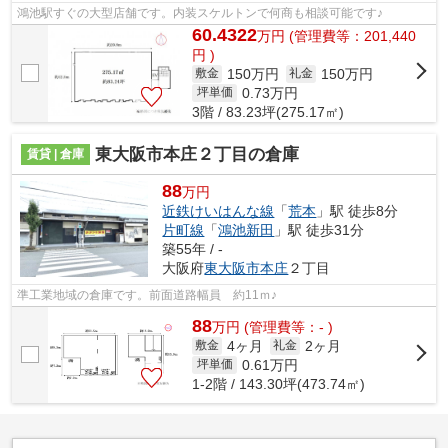
鴻池駅すぐの大型店舗です。内装スケルトンで何商も相談可能です♪
60.4322
万
円
(管理費等：201,440
円 )
150万円
150万円
敷金
礼金
0.73
万円
坪単価
3階 / 83.23坪(275.17㎡)
東大阪市本庄２丁目の倉庫
賃貸 | 倉庫
88
万円
近鉄けいはんな線
「
荒本
」駅 徒歩8分
片町線
「
鴻池新田
」駅 徒歩31分
築55年 / -
大阪府
東大阪市
本庄
２丁目
準工業地域の倉庫です。前面道路幅員 約11ｍ♪
88
万
円
(管理費等：- )
4ヶ月
2ヶ月
敷金
礼金
0.61
万円
坪単価
1-2階 / 143.30坪(473.74㎡)