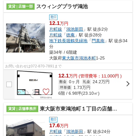
スウィングプラザ鴻池
賃貸 | 店舗一部
敷0
12.1
万円
片町線
「
鴻池新田
」駅 徒歩2分
片町線
「
徳庵
」駅 徒歩28分
地下鉄長堀鶴見緑地
「
門真南
」駅 徒歩34
分
築34年 / 6階建
大阪府
東大阪市
鴻池本町
1-25
お問い合わせは072-870-7891まで
12.1
万
円
(管理費等：11,000円 )
0ヶ月
24.2万円
敷金
礼金
1.73
万円
坪単価
6階 / 6.98坪(23.10㎡)
東大阪市東鴻池町１丁目の店舗事務所
賃貸 | 店舗事務所
敷0
17.6
万円
片町線
「
鴻池新田
」駅 徒歩24分