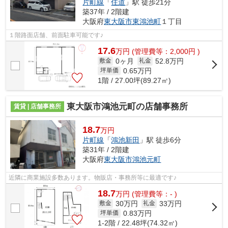
片町線
「
住道
」駅 徒歩21分
築37年 / 2階建
大阪府
東大阪市
東鴻池町
１丁目
１階路面店舗、前面駐車可能です♪
17.6
万
円
(管理費等：2,000円 )
0ヶ月
52.8万円
敷金
礼金
0.65
万円
坪単価
1階 / 27.00坪(89.27㎡)
東大阪市鴻池元町の店舗事務所
賃貸 | 店舗事務所
18.7
万円
片町線
「
鴻池新田
」駅 徒歩6分
築31年 / 2階建
大阪府
東大阪市
鴻池元町
近隣に商業施設多数あります。物販店・事務所等に最適です♪
18.7
万
円
(管理費等：- )
30万円
33万円
敷金
礼金
0.83
万円
坪単価
1-2階 / 22.48坪(74.32㎡)