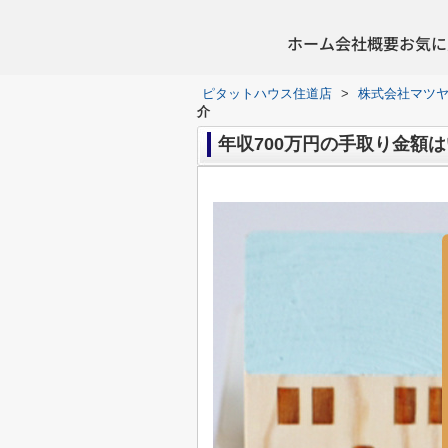
ホーム
会社概要
お気に
ピタットハウス住道店
>
株式会社マツ
介
年収700万円の手取り金額