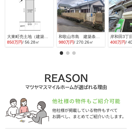
大東町売土地（建築条件なし）
和歌山市島 建築条件無し売土地 約81.76坪
岸和田3丁
850万円
/ 56.28㎡
980万円
/ 270.26㎡
400万円
/ 4
REASON
マツヤマスマイルホームが選ばれる理由
他社様の物件もご紹介可能
他社様が掲載している物件もすべて
お調べし、まとめてご紹介いたします。