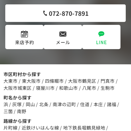
072-870-7891
市区町村から探す
大東市
/
東大阪市
/
四條畷市
/
大阪市鶴見区
/
門真市
/
大阪市城東区
/
寝屋川市
/
和歌山市
/
八尾市
/
生駒市
町名から探す
浜
/
灰塚
/
岡山
/
北条
/
南津の辺町
/
住道
/
本庄
/
諸福
/
三箇
/
南野
路線から探す
片町線
/
近鉄けいはんな線
/
地下鉄長堀鶴見緑地
/