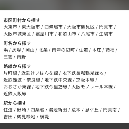
市区町村から探す
大東市
/
東大阪市
/
四條畷市
/
大阪市鶴見区
/
門真市
/
大阪市城東区
/
寝屋川市
/
和歌山市
/
八尾市
/
生駒市
町名から探す
浜
/
灰塚
/
岡山
/
北条
/
南津の辺町
/
住道
/
本庄
/
諸福
/
三箇
/
南野
路線から探す
片町線
/
近鉄けいはんな線
/
地下鉄長堀鶴見緑地
/
近鉄難波・奈良線
/
地下鉄中央線
/
京阪本線
/
おおさか東線
/
地下鉄今里筋線
/
大阪モノレール本線
/
近鉄大阪線
駅から探す
住道
/
野崎
/
四条畷
/
鴻池新田
/
荒本
/
忍ケ丘
/
門真南
/
吉田
/
鶴見緑地
/
横堤