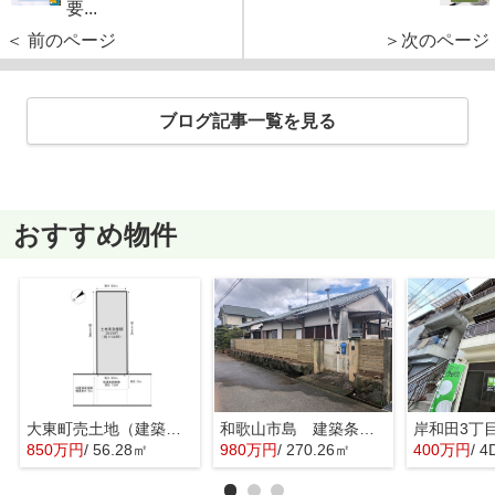
要...
＜ 前のページ
＞次のページ
ブログ記事一覧を見る
おすすめ物件
大東町売土地（建築条件なし）
和歌山市島 建築条件無し売土地 約81.76坪
岸和田3丁
850万円
/ 56.28㎡
980万円
/ 270.26㎡
400万円
/ 4