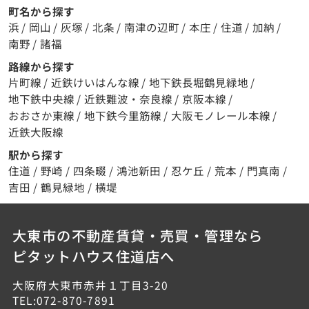
町名から探す
浜
/
岡山
/
灰塚
/
北条
/
南津の辺町
/
本庄
/
住道
/
加納
/
南野
/
諸福
路線から探す
片町線
/
近鉄けいはんな線
/
地下鉄長堀鶴見緑地
/
地下鉄中央線
/
近鉄難波・奈良線
/
京阪本線
/
おおさか東線
/
地下鉄今里筋線
/
大阪モノレール本線
/
近鉄大阪線
駅から探す
住道
/
野崎
/
四条畷
/
鴻池新田
/
忍ケ丘
/
荒本
/
門真南
/
吉田
/
鶴見緑地
/
横堤
大東市の不動産賃貸・売買・管理なら
ピタットハウス住道店へ
大阪府大東市赤井１丁目3-20
TEL:072-870-7891