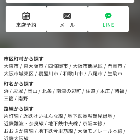
市区町村から探す
大東市
/
東大阪市
/
四條畷市
/
大阪市鶴見区
/
門真市
/
大阪市城東区
/
寝屋川市
/
和歌山市
/
八尾市
/
生駒市
町名から探す
浜
/
灰塚
/
岡山
/
北条
/
南津の辺町
/
住道
/
本庄
/
諸福
/
三箇
/
南野
路線から探す
片町線
/
近鉄けいはんな線
/
地下鉄長堀鶴見緑地
/
近鉄難波・奈良線
/
地下鉄中央線
/
京阪本線
/
おおさか東線
/
地下鉄今里筋線
/
大阪モノレール本線
/
近鉄大阪線